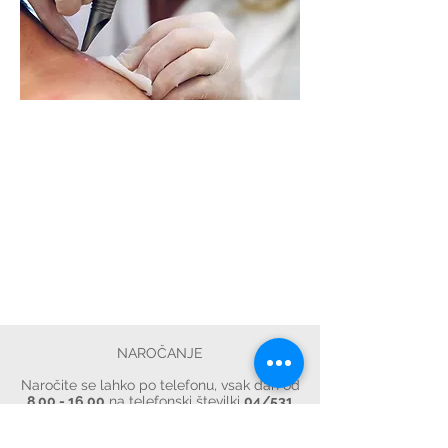
Laserska tehnologija
FOTOBIOMODULACIJA
LEPOTNI LASERSKI POSEGI
LASERSKO ZDRAVLJENJE
NAROČANJE
Naročite se lahko po telefonu, vsak dan od
8.00 - 16.00
na telefonski številki
04/531
69 75
in
064 244 484
.