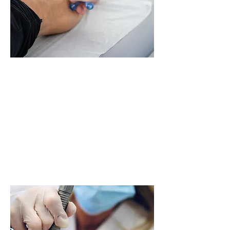
Zdravljenje
FIZIOTERAPIJA
KINEZIOLOGIJA
Terapevtska MASAŽA
ZDRAVLJENJE S HIALURONOM