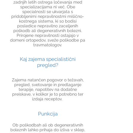
zadnjih letih ostrega ločevanja med
specializacijama ni več. Obe
specialnosti se ukvarjata s
pridobljenimi nepravilnostmi mišično-
kostnega sistema, ki so bodisi
posledice nepravilno zaceljenih
poškodb ali degenerativnih bolezni.
Prirojene nepravilnosti ostajajo v
domeni ortopedov, sveže poškodbe pa
travmatologov.
Kaj zajema specialistični
pregled?
Zajema natančen pogovor o težavah,
pregled, svetovanje in predlaganje
terapije, napotitev na dodatne
preiskave, v kolikor je to potrebno ter
izdaja receptov.
Punkcija
Ob poškodbah ali ob degenerativnih
boleznih lahko prihaja do izliva v sklep,