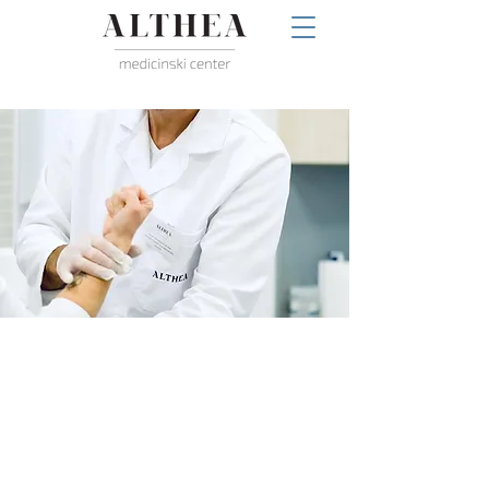
SPECIALISTIČNI ORTOPEDSKI/
TRAVMATOLOŠKI PREGLED
Ambulanta v medicinskemu centru
Althea vam nudi specialistične
preglede na področju ortopedije /
travmatologije.