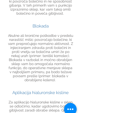
ki povzroča bolečino in ne sposobnost
gibanja. V teh primerih vam s punkcijo
izpraznimo sklep, kar vam takoj omili
bolečino in poveča gibljivost.
Blokada
Akutne ali kronične poškodbe v predelu
narastišč mišic povzročajo bolečine, ki
vam preprečujejo normalno aktivnost. Z
injieciranjem zdravila proti bolečini in
proti vnetju se bolečina umiri že po
nekaj urah (primer: teniški komolec).
Blokada v razbolel in močno obrabljen
sklep vam bo omogočala normalno
funkcijo, do operativne menjave sklepa
v najboljšem primeru, pa bodo težave
povsem prešle (primer: blokada v
obrabljeno koleno).
Aplikacija hialuronske kisline
Za aplikacijo hialuronske kisline v sklep
se odločimo, kadar ugotovimo bolečo
gibljivost zaradi obrabe sklepa. Gre za