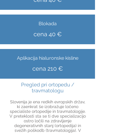
Blokada
cena 40 €
Aplikacija hialuronske kisline
cena 210 €
Pregled pri ortopedu /
travmatologu
Slovenija je ena redkih evropskih držav,
ki zaenkrat še izobražuje ločeno
specialiste ortopedije in travmatologije.
V preteklosti sta se ti dve specializacijo
ostro ločili na zdravljenje
degenerativnih stanj (ortopedija) in
svežih poškodb (travmatologija). V