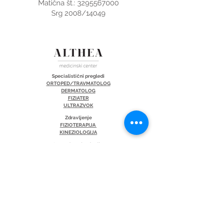
Matična št.: 3295567000
Srg 2008/14049
Specialistični pregledi
ORTOPED/TRAVMATOLOG
DERMATOLOG
FIZIATER
ULTRAZVOK
Zdravljenje
FIZIOTERAPIJA
KINEZIOLOGIJA
Laserska tehnologija
FOTOBIOMODULACIJA
LEPOTNI LASERSKI POSEGI
LASERSKO ZDRAVLJENJE
Koristne informacije
CENIK
KONTAKT
PACIENTOVE PRAVICE
DO ZDRAVNIKA